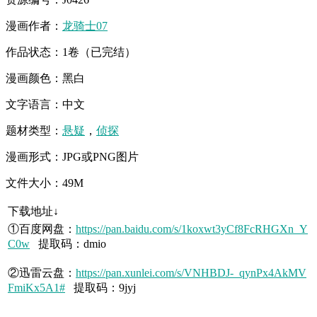
漫画作者：
龙骑士07
作品状态：1卷（已完结）
漫画颜色：黑白
文字语言：中文
题材类型：
悬疑
，
侦探
漫画形式：JPG或PNG图片
文件大小：49M
下载地址↓
①百度网盘：
https://pan.baidu.com/s/1koxwt3yCf8FcRHGXn_Y
C0w
提取码：dmio
②迅雷云盘：
https://pan.xunlei.com/s/VNHBDJ-_qynPx4AkMV
FmiKx5A1#
提取码：9jyj