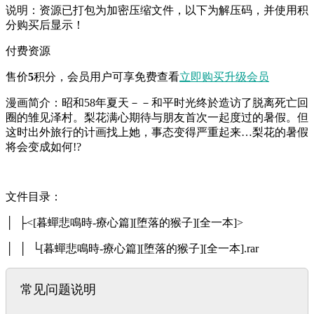
说明：资源已打包为加密压缩文件，以下为解压码，并使用积
分购买后显示！
付费资源
售价
5
积分
，会员用户可享免费查看
立即购买
升级会员
漫画简介：昭和58年夏天－－和平时光终於造访了脱离死亡回
圈的雏见泽村。梨花满心期待与朋友首次一起度过的暑假。但
这时出外旅行的计画找上她，事态变得严重起来…梨花的暑假
将会变成如何!?
文件目录：
│ ├<[暮蟬悲鳴時-療心篇][堕落的猴子][全一本]>
│ │ └[暮蟬悲鳴時-療心篇][堕落的猴子][全一本].rar
常见问题说明