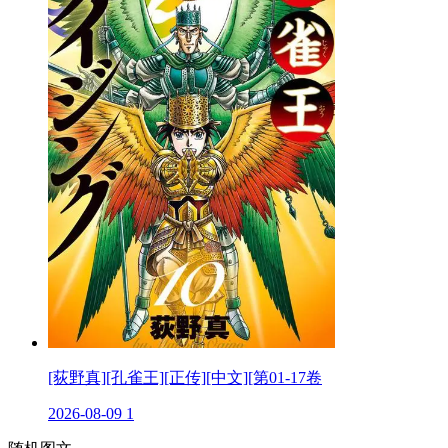
[荻野真][孔雀王][正传][中文][第01-17卷
2026-08-09
1