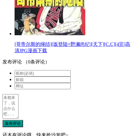
[哥帝尔斯的绳结][坂登陆×野濑尚纪][天下][C.C][4完]高
清JPG漫画下载
发布评论
（
0
条评论）
发布评论
还木有评论哦，快来抢沙发吧~