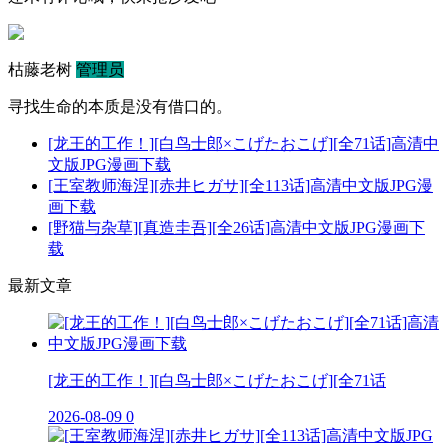
枯藤老树
管理员
寻找生命的本质是没有借口的。
[龙王的工作！][白鸟士郎×こげたおこげ][全71话]高清中
文版JPG漫画下载
[王室教师海涅][赤井ヒガサ][全113话]高清中文版JPG漫
画下载
[野猫与杂草][真造圭吾][全26话]高清中文版JPG漫画下
载
最新文章
[龙王的工作！][白鸟士郎×こげたおこげ][全71话
2026-08-09
0