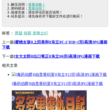
1.解压说明：
查看攻略！
2.密码错误：
查看说明！
3.链接失效：请在评论区留言说明！

4.站长提示：请先保存并下载好文件在进行购买！
标签：
悬疑
侦探
龙骑士07
上一篇
[蜜桃女孩][上田美和][东立][C.C][18+1完]高清JPG漫画
下载
下一篇
[女大太郎][出口竜正][东立][6完]高清JPG漫画下载
相关文章
[毒药伯爵][由贵香织里][东立][13完]高清JPG漫画下载