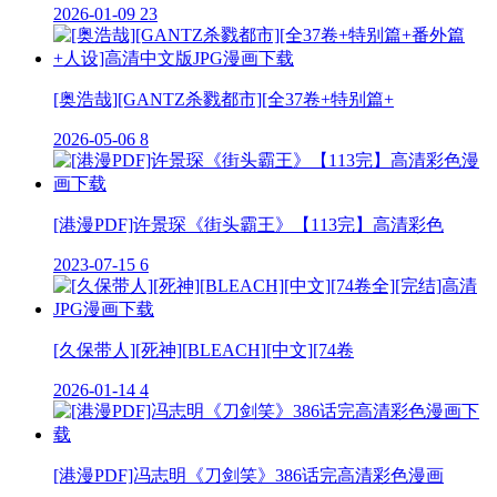
2026-01-09
23
[奥浩哉][GANTZ杀戮都市][全37卷+特别篇+
2026-05-06
8
[港漫PDF]许景琛《街头霸王》【113完】高清彩色
2023-07-15
6
[久保带人][死神][BLEACH][中文][74卷
2026-01-14
4
[港漫PDF]冯志明《刀剑笑》386话完高清彩色漫画