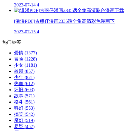
2023-07-14
4
[港漫PDF]古惑仔漫画2335话全集高清彩色漫画下
2023-07-15
4
热门标签
爱情
(1377)
冒险
(1228)
少女
(1181)
校园
(857)
少年
(821)
热血
(612)
怀旧
(603)
故事
(571)
格斗
(561)
科幻
(553)
搞笑
(542)
魔幻
(519)
悬疑
(457)