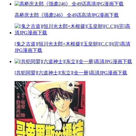
高桥庆太郎《强袭246》 全49话高清JPG漫画下载
[鬼之古道][恒川光太郎×木根摄][玉皇朝][C.C][6完]高清
JPG漫画下载
[共犯同盟][六道神士][东立][全一册]高清JPG漫画下载