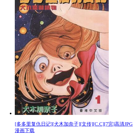
[多多里复仇日记][犬木加奈子][文传][C.C][7完]高清JPG
漫画下载