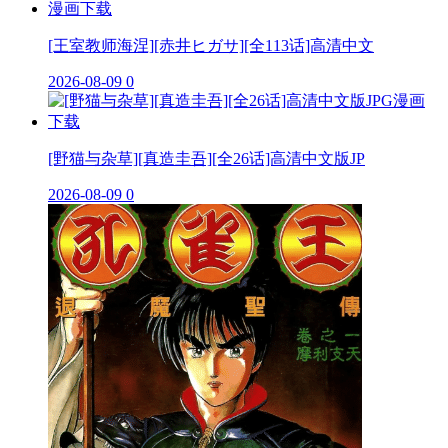
[王室教师海涅][赤井ヒガサ][全113话]高清中文
2026-08-09
0
[野猫与杂草][真造圭吾][全26话]高清中文版JP
2026-08-09
0