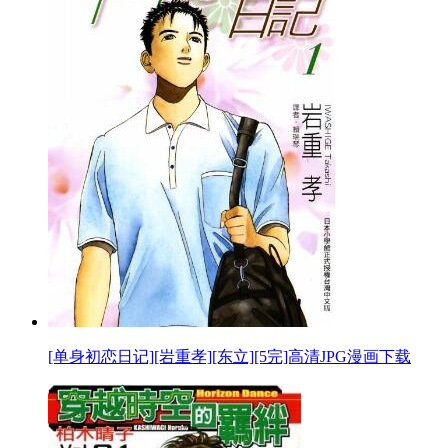
[单身初恋日记][岩重孝][东立][5完]高清JPG漫画下载