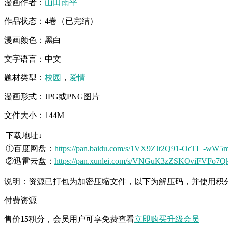
漫画作者：
山田南平
作品状态：4卷（已完结）
漫画颜色：黑白
文字语言：中文
题材类型：
校园
，
爱情
漫画形式：JPG或PNG图片
文件大小：144M
下载地址↓
①百度网盘：
https://pan.baidu.com/s/1VX9ZJt2Q91-OcTI_-wW5
②迅雷云盘：
https://pan.xunlei.com/s/VNGuK3zZSKOviFVFo
说明：资源已打包为加密压缩文件，以下为解压码，并使用积
付费资源
售价
15
积分
，会员用户可享免费查看
立即购买
升级会员