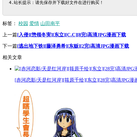
4.站长提示：请先保存并下载好文件在进行购买！
标签：
校园
爱情
山田南平
上一篇
[入侵][惣领冬実][东立][C.C][8完]高清JPG漫画下载
下一篇
[逃出地下铁][藤泽勇希][东贩][2完]高清JPG漫画下载
相关文章
[赤河恋影/天是红河岸][筱原千绘][东立][28完]高清JPG