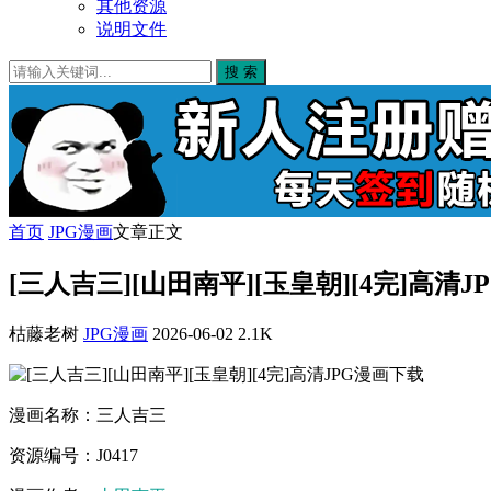
其他资源
说明文件
搜 索
首页
JPG漫画
文章正文
[三人吉三][山田南平][玉皇朝][4完]高清
枯藤老树
JPG漫画
2026-06-02
2.1K
漫画名称：三人吉三
资源编号：J0417