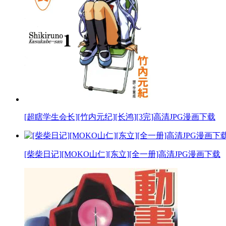
[超瞎学生会长][竹内元纪][长鸿][3完]高清JPG漫画下载
[柴柴日记][MOKO山仁][东立][全一册]高清JPG漫画下载