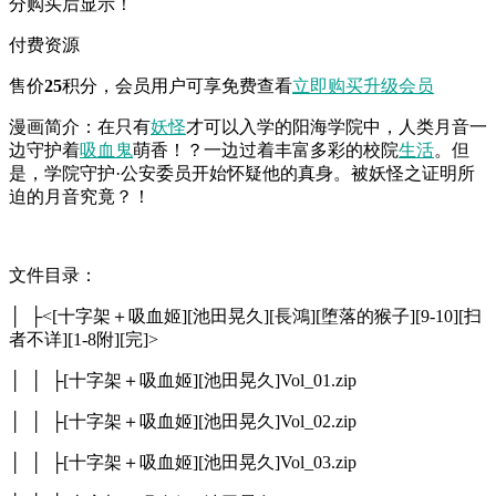
分购买后显示！
付费资源
售价
25
积分
，会员用户可享免费查看
立即购买
升级会员
漫画简介：在只有
妖怪
才可以入学的阳海学院中，人类月音一
边守护着
吸血鬼
萌香！？一边过着丰富多彩的校院
生活
。但
是，学院守护·公安委员开始怀疑他的真身。被妖怪之证明所
迫的月音究竟？！
文件目录：
│ ├<[十字架＋吸血姬][池田晃久][長鴻][堕落的猴子][9-10][扫
者不详][1-8附][完]>
│ │ ├[十字架＋吸血姬][池田晃久]Vol_01.zip
│ │ ├[十字架＋吸血姬][池田晃久]Vol_02.zip
│ │ ├[十字架＋吸血姬][池田晃久]Vol_03.zip