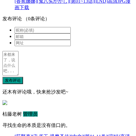
[香蕉娜娜][鬼八头かかし][第01~13话][END]高清JPG漫
画下载
发布评论
（
0
条评论）
发布评论
还木有评论哦，快来抢沙发吧~
枯藤老树
管理员
寻找生命的本质是没有借口的。