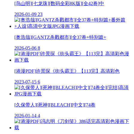
[鸟山明][七龙珠][数码全彩8K版][全42卷]中
2026-01-09
23
[奥浩哉][GANTZ杀戮都市][全37卷+特别篇+
2026-05-06
8
[港漫PDF]许景琛《街头霸王》【113完】高清彩色
2023-07-15
6
[久保带人][死神][BLEACH][中文][74卷
2026-01-14
4