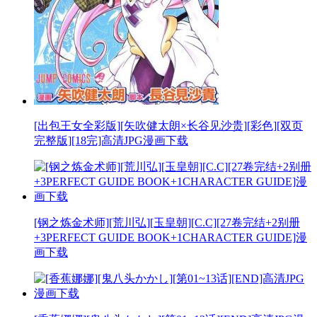
[出包王女全彩版][矢吹健太朗×长谷见沙贵][彩色][双页
完整版][18完]高清JPG漫画下载
[钢之炼金术师][荒川弘][玉皇朝][C.C][27卷完结+2别册
+3PERFECT GUIDE BOOK+1CHARACTER GUIDE]漫
画下载