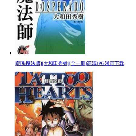
[萌系魔法师][大和田秀树][全一册]高清JPG漫画下载