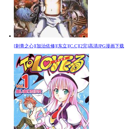
[刺青之心][加治佐修][东立][C.C][2完]高清JPG漫画下载