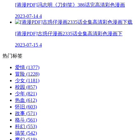
[港漫PDF]冯志明《刀剑笑》386话完高清彩色漫画
2023-07-14
4
[港漫PDF]古惑仔漫画2335话全集高清彩色漫画下
2023-07-15
4
热门标签
爱情
(1377)
冒险
(1228)
少女
(1181)
校园
(857)
少年
(821)
热血
(612)
怀旧
(603)
故事
(571)
格斗
(561)
科幻
(553)
搞笑
(542)
魔幻
(519)