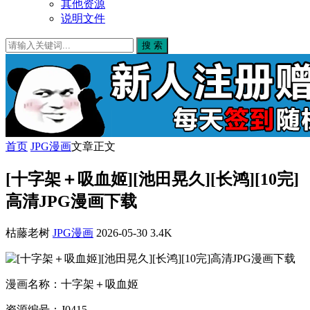
其他资源
说明文件
搜 索
首页
JPG漫画
文章正文
[十字架＋吸血姬][池田晃久][长鸿][10完]
高清JPG漫画下载
枯藤老树
JPG漫画
2026-05-30
3.4K
漫画名称：十字架＋吸血姬
资源编号：J0415