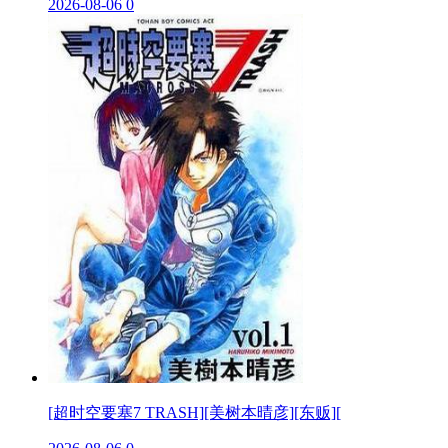
2026-08-06
0
[超时空要塞7 TRASH][美树本晴彦][东贩][