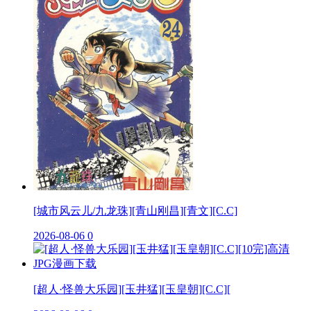
[城市风云儿/九龙珠][青山刚昌][青文][C.C]
2026-08-06
0
[超人·怪兽大乐园][玉井猛][玉皇朝][C.C][