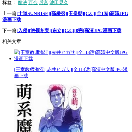
标签：
魔法
百合
后宫
池田晃久
上一篇
[士道SUNRISE][髙桥努][玉皇朝][C.C][全1卷]高清JPG
漫画下载
下一篇
[入侵][惣领冬実][东立][C.C][8完]高清JPG漫画下载
相关文章
[王室教师海涅][赤井ヒガサ][全113话]高清中文版JPG漫
画下载