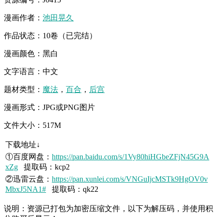
漫画作者：
池田晃久
作品状态：10卷（已完结）
漫画颜色：黑白
文字语言：中文
题材类型：
魔法
，
百合
，
后宫
漫画形式：JPG或PNG图片
文件大小：517M
下载地址↓
①百度网盘：
https://pan.baidu.com/s/1Vy80hiHGbeZFjN45G9A
xZg
提取码：kcp2
②迅雷云盘：
https://pan.xunlei.com/s/VNGuIjcMSTk9HgOV0v
MbxJ5NA1#
提取码：qk22
说明：资源已打包为加密压缩文件，以下为解压码，并使用积