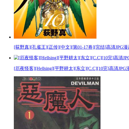
[荻野真][孔雀王][正传][中文][第01-17卷][完结]高清JPG
[厄夜怪客][Hellsing][平野耕太][东立][C.C][10完]高清J