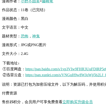
漫画作者：
小野不由美
×
藤崎竜
作品状态：11卷（已完结）
漫画颜色：黑白
文字语言：中文
题材类型：
恐怖
，
神鬼
漫画形式：JPG或PNG图片
文件大小：2.4G
下载地址↓
①百度网盘：
https://pan.baidu.com/s/1vp3VIw9FHR3UuFDlRP5
②迅雷云盘：
https://pan.xunlei.com/s/VNGuH9w8WJoWjj5b2LJ
说明：资源已打包为加密压缩文件，以下为解压码，并使用积
付费资源
售价
25
积分
，会员用户可享免费查看
立即购买
升级会员