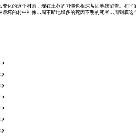
么变化的这个村落，现在土葬的习惯也根深蒂固地残留着。和平
被毁坏的村中神像…周不断地增多的死因不明的死者…周到底这
ip
ip
ip
ip
ip
ip
ip