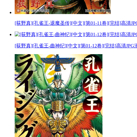
[荻野真][孔雀王-退魔圣传][中文][第01-11卷][完结]高清
[荻野真][孔雀王-曲神纪][中文][第01-12卷][完结]高清JP