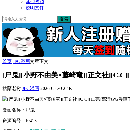
其他资源
说明文件
搜 索
首页
JPG漫画
文章正文
[尸鬼][小野不由美×藤崎竜][正文社][C.C]
枯藤老树
JPG漫画
2026-05-30
2.4K
漫画名称：尸鬼
资源编号：J0413