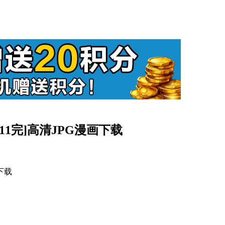
[11完]高清JPG漫画下载